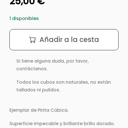
25,00
€
1 disponibles
Pirita
Añadir a la cesta
Cúbica
procedente
de
Si tiene alguna duda, por favor,
Mina
contáctenos.
Ampliación
A
Todos los cubos son naturales, no están
Victoria,
tallados ni pulidos.
Navajún,
España.
cantidad
Ejemplar de Pirita Cúbica.
Superficie impecable y brillante brillo dorado.