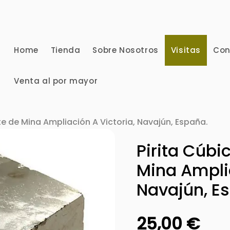
Home
Tienda
Sobre Nosotros
Visitas
Con
Venta al por mayor
e de Mina Ampliación A Victoria, Navajún, España.
Pirita Cúb
Mina Amplia
Navajún, E
25,00
€